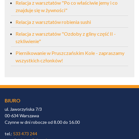
Relacja z warsztatów "Po co właściwie jemy i co
znajduje się w żywności"
Relacja z warsztatów robienia sushi
Relacja z warsztatów "Ozdoby z gliny część II -
szkliwienie"
Piernikowanie w Pruszczańskim Kole - zapraszamy
wszystkich członków!
BIURO
ul. Jaworzyńska 7/3
00-634 Warszawa
Czynne w dni robocze od 8.00 do 16.00
tel.:
533 473 244