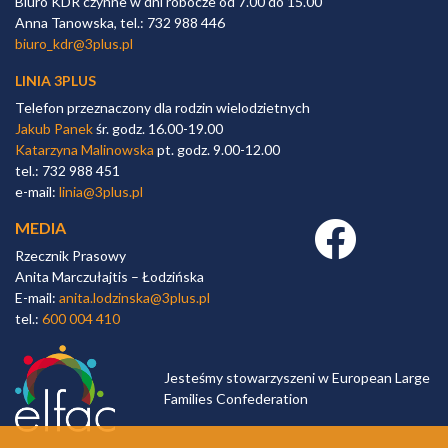
Biuro KDR czynne w dni robocze od 7.00 do 15.00
Anna Tanowska, tel.: 732 988 446
biuro_kdr@3plus.pl
LINIA 3PLUS
Telefon przeznaczony dla rodzin wielodzietnych
Jakub Panek
śr. godz. 16.00-19.00
Katarzyna Malinowska
pt. godz. 9.00-12.00
tel.: 732 988 451
e-mail:
linia@3plus.pl
MEDIA
Facebook link
Rzecznik Prasowy
Anita Marczułajtis – Łodzińska
E-mail:
anita.lodzinska@3plus.pl
tel.:
600 004 410
Jesteśmy stowarzyszeni w European Large
Families Confederation